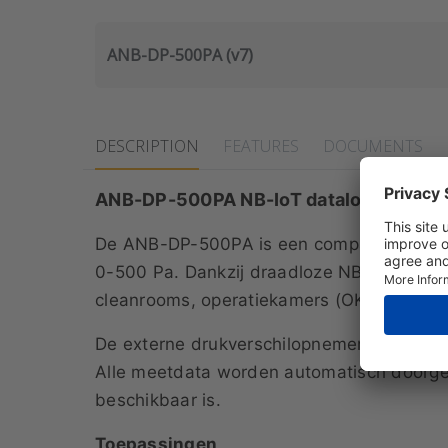
ANB-DP-500PA (v7)
DESCRIPTION
FEATURES
DOCUMENTS
ANB-DP-500PA NB-IoT datalogger met 
De ANB-DP-500PA is een compacte en betr
0-500 Pa. Dankzij draadloze NB-IoT commun
cleanrooms, operatiekamers (OK's) en labor
De externe drukverschilopnemer registreer
Alle meetdata worden automatisch doorges
beschikbaar is.
Toepassingen