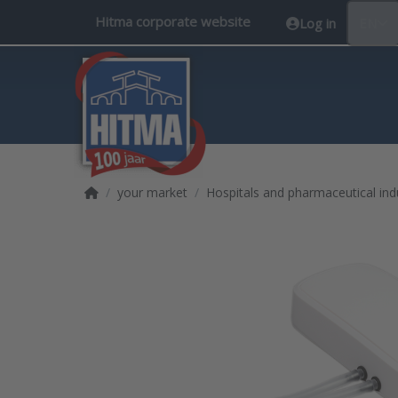
Hitma corporate website
Log in
EN
Home page
your market
Hospitals and pharmaceutical ind