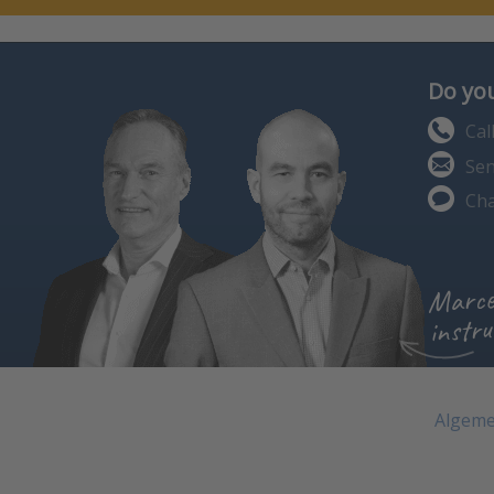
Do you
Cal
Sen
Cha
Marce
instru
Algeme