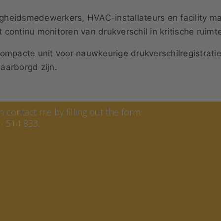
gheidsmedewerkers, HVAC-installateurs en facility 
continu monitoren van drukverschil in kritische ruimt
acte unit voor nauwkeurige drukverschilregistratie, 
aarborgd zijn.
ren
contact me by filling out the form
- 514 833.