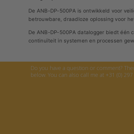
De ANB-DP-500PA is ontwikkeld voor veili
betrouwbare, draadloze oplossing voor het 
De ANB-DP-500PA datalogger biedt één comp
continuïteit in systemen en processen gew
Contact Marcel van Keste
Do you have a question or comment? Then 
below. You can also call me at +31 (0) 297 