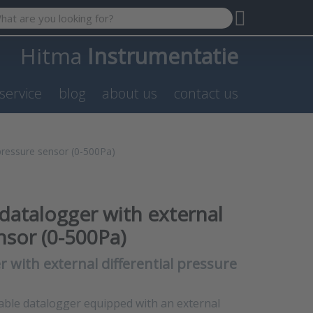
 search term. Results will appear automatically as you type. P
Hitma
Instrumentatie
service
blog
about us
contact us
pressure sensor (0-500Pa)
atalogger with external
ensor (0-500Pa)
with external differential pressure
ble datalogger equipped with an external