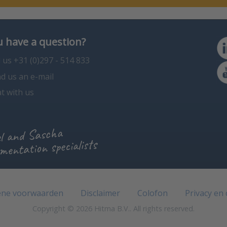
 have a question?
l us +31 (0)297 - 514 833
d us an e-mail
t with us
l and Sascha
mentation specialists
ne voorwaarden
Disclaimer
Colofon
Privacy en
Copyright © 2026 Hitma B.V.. All rights reserved.