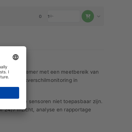
0
1
verschilopnemer met een meetbereik van
ntinue drukverschilmonitoring in
aar interne sensoren niet toepasbaar zijn.
 24/7 inzicht, analyse en rapportage