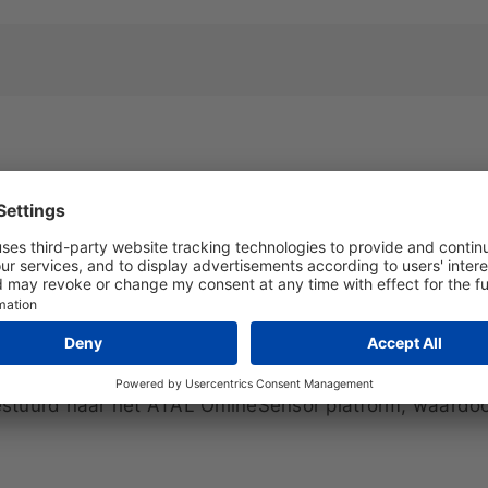
externe drukverschilopnemer (0-500Pa)
ouwbare datalogger uitgerust met een externe druk
icatie en batterijvoeding is dit model ideaal voor co
atoria, maar ook voor filtersignalering.
t nauwkeurig drukverschilwaarden, zelfs op locaties w
tuurd naar het ATAL OnlineSensor platform, waardoor