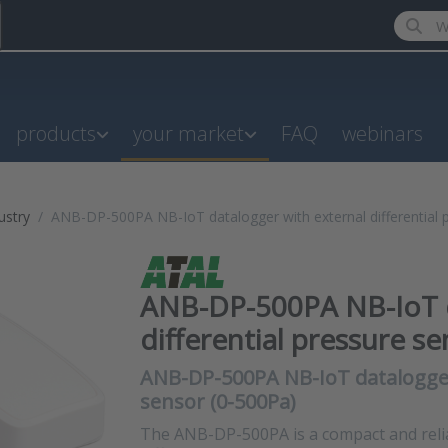
Enter a
products
your market
FAQ
webinars
ustry
ANB-DP-500PA NB-IoT datalogger with external differential 
ANB-DP-500PA NB-IoT d
differential pressure s
ANB-DP-500PA NB-IoT datalogger 
sensor (0-500Pa)
The ANB-DP-500PA is a compact and relia