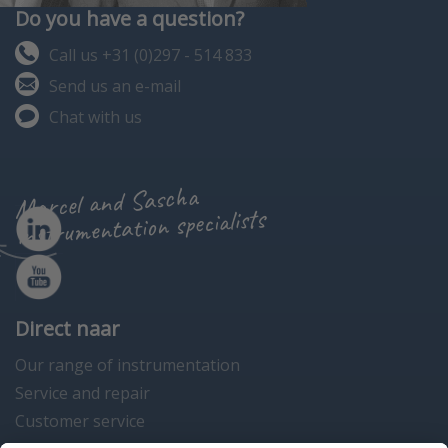
Do you have a question?
Call us +31 (0)297 - 514 833
Send us an e-mail
Chat with us
Marcel and Sascha
instrumentation specialists
Direct naar
Our range of instrumentation
Service and repair
Customer service