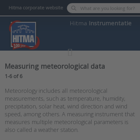
Enter a search term. Results wil
Hitma corporate website
Hitma
Instrumentatie
Measuring meteorological data
Search results:
1-6
of
6
Meteorology includes all meteorological
measurements, such as temperature, humidity,
precipitation, solar heat, wind direction and wind
speed, among others. A measuring instrument that
measures multiple meteorological parameters is
also called a weather station.