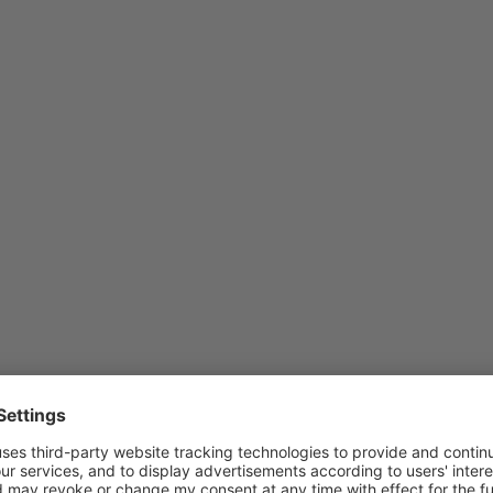
s ENTER
 more
ons to
E-TR
ernet
toring
t with
ernal
erature
d RH
nsors
-TR Ethernet monitoring unit
ATE-1