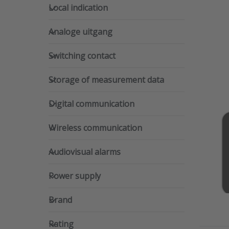
Local indication
Local indication
Analoge uitgang
Analoge uitgang
Switching contact
Switching contact
Storage of measurement data
Storage of measurement data
Digital communication
iAe
Digital communication
(IA
Wireless communication
SKU
Wireless communication
com
R
Audiovisual alarms
p
Audiovisual alarms
a
C
Power supply
Power supply
D
a
S
Brand
Brand
s
I
Rating
Rating