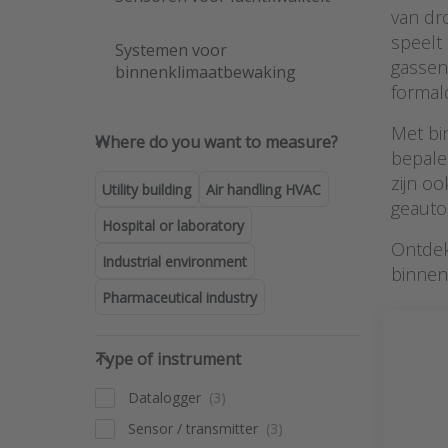
van dr
speelt 
Systemen voor
gassen
binnenklimaatbewaking
formal
Where do you want to measure
Met bi
Where do you want to measure?
bepale
zijn o
Utility building
Air handling HVAC
geauto
Hospital or laboratory
Ontdek
Industrial environment
binnen
Pharmaceutical industry
Type of instrument
Type of instrument
Datalogger
Sensor / transmitter