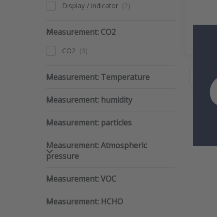
Display / indicator
Measurement: CO2
Measurement: CO2
S
CO2
Measurement: Temperature
Measurement: Temperature
Sort 
Measurement: humidity
Measurement: humidity
Measurement: particles
Pr
Measurement: particles
ENTE
m
Measurement: Atmospheric pre
opti
Measurement: Atmospheric
iAer
Sm
pressure
indo
qualit
Measurement: VOC
monit
Measurement: VOC
a he
a
Measurement: HCHO
comfo
Measurement: HCHO
in
cli