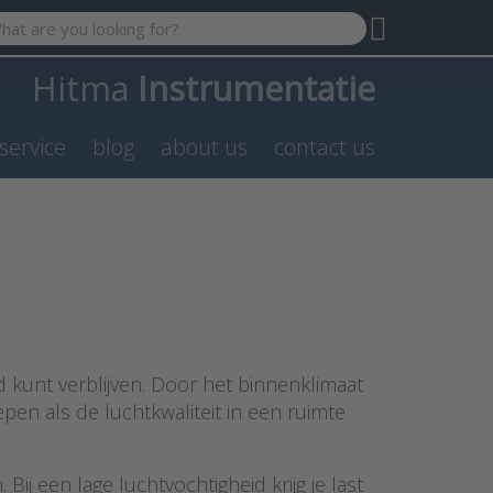
 search term. Results will appear automatically as you type. P
Hitma
Instrumentatie
service
blog
about us
contact us
 kunt verblijven. Door het binnenklimaat
en als de luchtkwaliteit in een ruimte
ij een lage luchtvochtigheid krijg je last