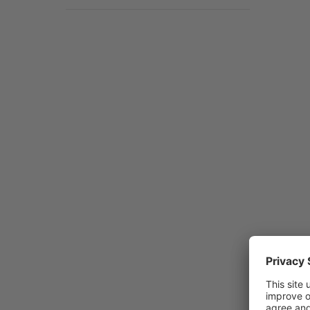
Pres
for
opti
AT
Eth
moni
uni
int
temp
an
se
ATE