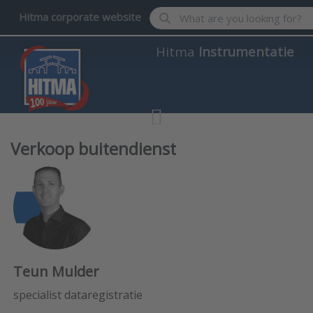
Enter a search term. Results wil
Hitma corporate website
Hitma
Instrumentatie
Verkoop buitendienst
Teun Mulder
specialist dataregistratie